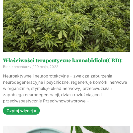
Właściwości terapeutyczne kannabidiolu(CBD):​
Brak komentarzy
20 maja, 2022
Neuroaktywne i neuroprotekcyjne – zwalcza zaburzenia
neurodegeneracyjne i psychiczne, regeneruje komórki nerwowe
w organiźmie, stymuluje układ nerwowy, przeciwdziała i
zapobiega neurodegeneracji, działa rozluźniająco i
przeciwspastycznie Przeciwnowotworowe –
Czytaj więcej »