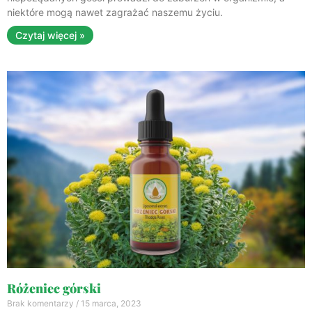
niektóre mogą nawet zagrażać naszemu życiu.
Czytaj więcej »
Różeniec górski
Brak komentarzy
15 marca, 2023