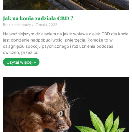
Jak na konia zadziała CBD ?
Brak komentarzy
17 maja, 2022
Najważniejszym działaniem na jakie wpływa olejek CBD dla konia
jest obniżenie nadpobudliwości zwierzęcia. Pomoże to w
osiągnięciu spokoju psychicznego i rozluźnienia podczas
ćwiczeń, przez co
Czytaj więcej »