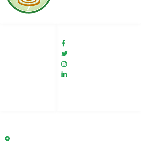
Linki
Social media
Warunki użytkowania
fb.com/GreenHemp
GreenHemp
Sklep
GreenHemp
Współpraca
GreenHemp
Polityka prywatności
Kontakt
Indeks stron
Firma
Green Hemp Poland
Ul. Marszałkowska 78/80