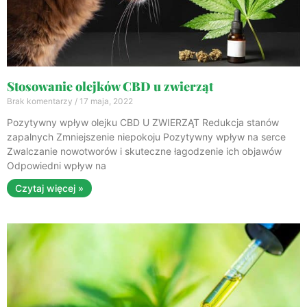
Stosowanie olejków CBD u zwierząt
Brak komentarzy
17 maja, 2022
Pozytywny wpływ olejku CBD U ZWIERZĄT Redukcja stanów
zapalnych Zmniejszenie niepokoju Pozytywny wpływ na serce
Zwalczanie nowotworów i skuteczne łagodzenie ich objawów
Odpowiedni wpływ na
Czytaj więcej »