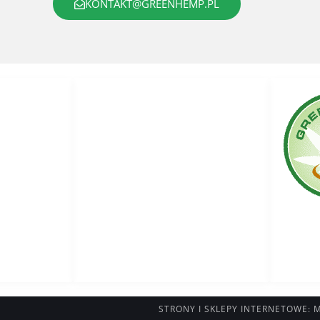
KONTAKT@GREENHEMP.PL
Linki
nHemp
Warunki użytkowania
Sklep
Współpraca
Polityka prywatności
Kontakt
Indeks stron
STRONY I SKLEPY INTERNETOWE: 