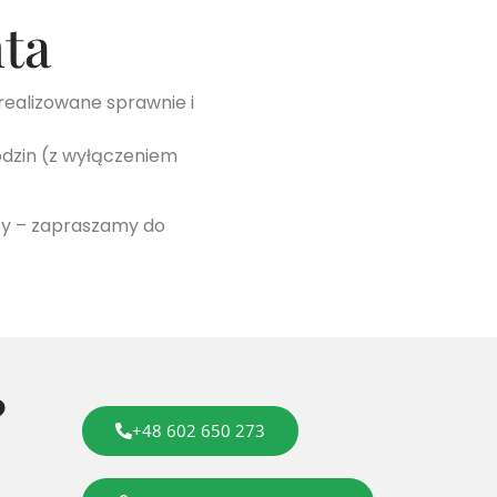
nta
ealizowane sprawnie i
dzin (z wyłączeniem
cy – zapraszamy do
?
+48 602 650 273