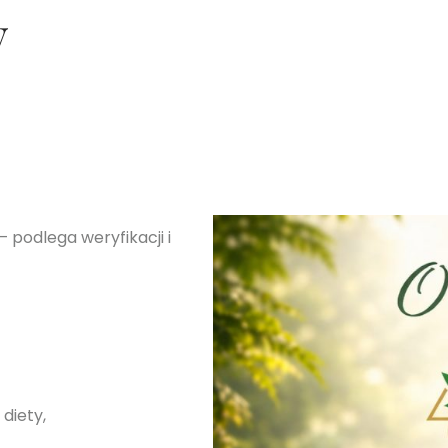
y
 podlega weryfikacji i
diety,