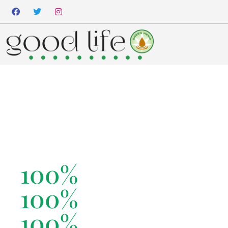
100%
zbierane ręc
100%
suszone natu
100%
zbadane labo