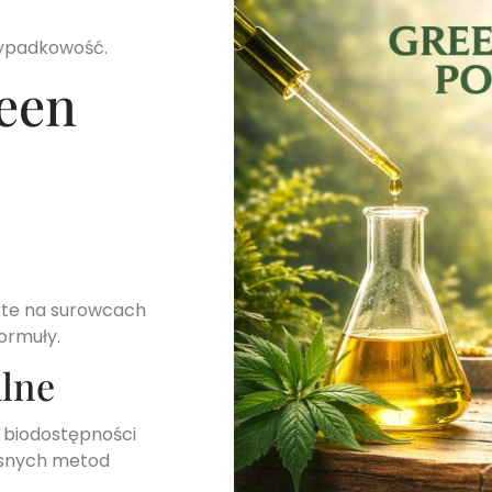
zypadkowość.
een
te na surowcach
ormuły.
alne
 biodostępności
esnych metod