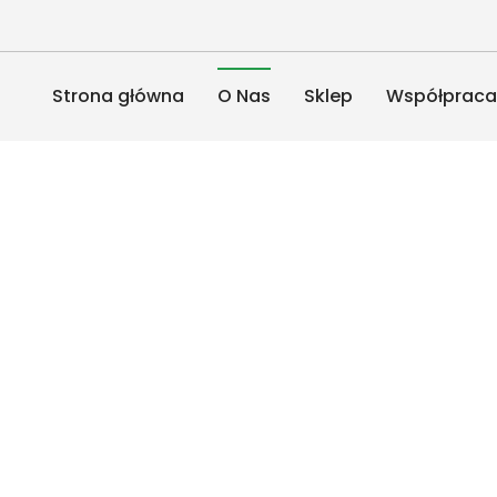
Strona główna
O Nas
Sklep
Współprac
znie
ralnie
ratoryjnie