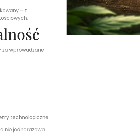
dkowany – z
kościowych.
alność
ny za wprowadzane
etry technologiczne.
 a nie jednorazową