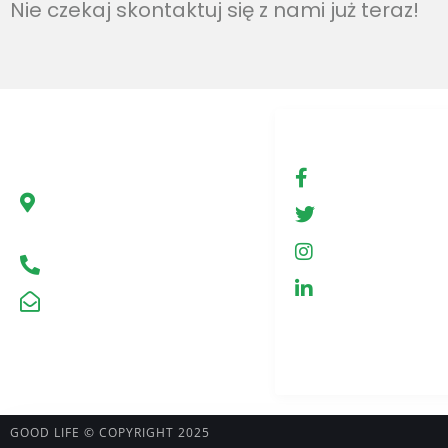
Nie czekaj skontaktuj się z nami już teraz!
Firma
Social media
Green Hemp Poland
fb.com/Gree
Ul. Marszałkowska 78/80
GreenHemp
00-517 Warszawa, Polska
GreenHemp
Infolinia +48 602 650 273
GreenHemp
kontakt@greenhemp.pl
GOOD LIFE © COPYRIGHT 2025