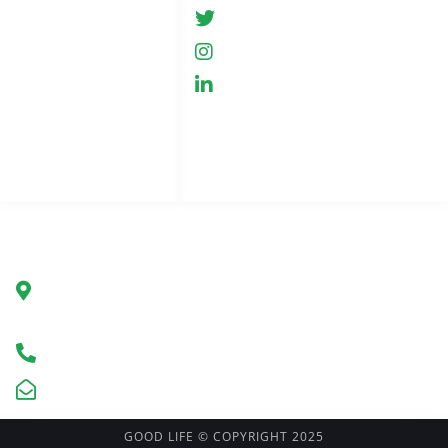
GreenHemp
Sklep
GreenHemp
Współpraca
GreenHemp
Polityka prywatności
Kontakt
Indeks stron
Firma
Green Hemp Poland
Ul. Marszałkowska 78/80
00-517 Warszawa, Polska
Infolinia +48 602 650 273
kontakt@greenhemp.pl
GOOD LIFE © COPYRIGHT 2025