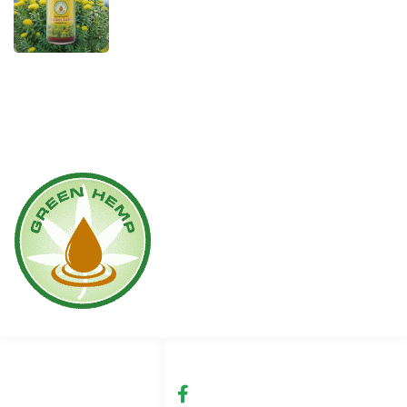
Linki
Social media
Warunki użytkowania
fb.com/GreenHemp