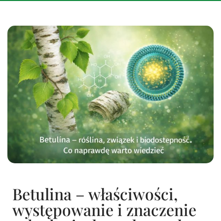
Betulina – właściwości,
występowanie i znaczenie