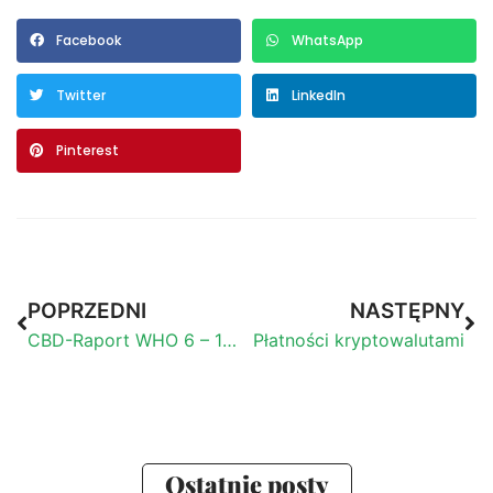
Facebook
WhatsApp
Twitter
LinkedIn
Pinterest
POPRZEDNI
NASTĘPNY
CBD-Raport WHO 6 – 10 Listopada 2017, Genewa
Płatności kryptowalutami
Ostatnie posty