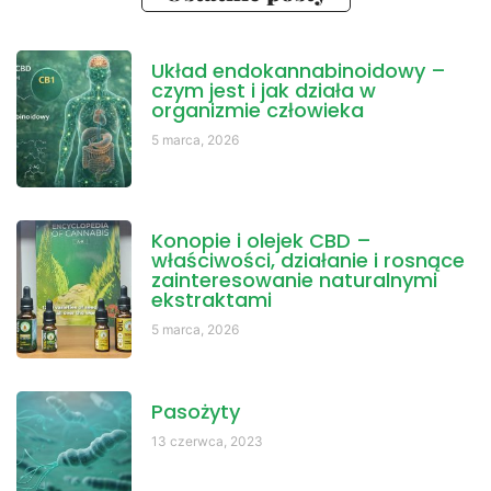
Układ endokannabinoidowy –
czym jest i jak działa w
organizmie człowieka
5 marca, 2026
Konopie i olejek CBD –
właściwości, działanie i rosnące
zainteresowanie naturalnymi
ekstraktami
5 marca, 2026
Pasożyty
13 czerwca, 2023