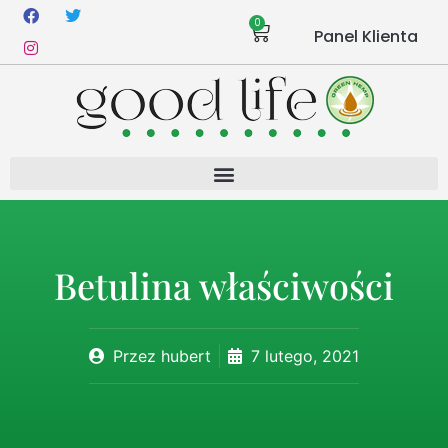
0
Panel Klienta
Betulina właściwości
Przez
hubert
7 lutego, 2021