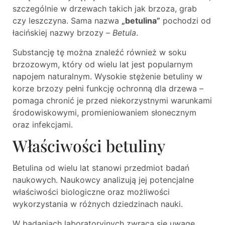
szczególnie w drzewach takich jak brzoza, grab
czy leszczyna. Sama nazwa
„betulina”
pochodzi od
łacińskiej nazwy brzozy –
Betula
.
Substancję tę można znaleźć również w soku
brzozowym, który od wielu lat jest popularnym
napojem naturalnym. Wysokie stężenie betuliny w
korze brzozy pełni funkcję ochronną dla drzewa –
pomaga chronić je przed niekorzystnymi warunkami
środowiskowymi, promieniowaniem słonecznym
oraz infekcjami.
Właściwości betuliny
Betulina od wielu lat stanowi przedmiot badań
naukowych. Naukowcy analizują jej potencjalne
właściwości biologiczne oraz możliwości
wykorzystania w różnych dziedzinach nauki.
W badaniach laboratoryjnych zwraca się uwagę