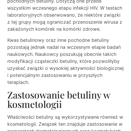
pochodnych betuliny. Dotyczą one przede
wszystkim wczesnego etapu infekcji HIV. W testach
laboratoryjnych obserwowano, że niektóre związki
z tej grupy mogą ograniczać przenoszenie wirusa z
zakażonych komórek na komórki zdrowe.
Kwas betulinowy oraz inne pochodne betuliny
pozostają jednak nadal na wczesnym etapie badań
naukowych. Naukowcy poszukują obecnie takich
modyfikacji cząsteczki betuliny, które pozwoliłyby
uzyskać związki o wysokiej aktywności biologicznej
i potencjalnym zastosowaniu w przyszłych
terapiach.
Zastosowanie betuliny w
kosmetologii
Właściwości betuliny są wykorzystywane również w
kosmetologii. Związek ten znajduje zastosowanie w
preparatach dermatologicznych oraz kosmetykach