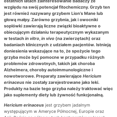
ostatnich latach zainteresowanie badaczy ze
względu na swój potencjał fitochemiczny. Grzyb ten
jest również nazywany grzybem Lion’s Mane lub
głową małpy. Zarówno grzybnia, jak i owocniki
soplówki zawierają liczne związki bioaktywne o
obiecującym działaniu terapeutycznym wykazanym
w testach
in vitro
,
in vivo
(na zwierzętach) oraz
badaniach klinicznych z udziałem pacjentów. Istnieją
doniesienia wskazujące na to, że spożycie tego
grzyba może być pomocne w przypadku różnych
problemów zdrowotnych, takich jak choroba
Alzheimera, choroby autoimmunologiczne i
nowotworowe. Preparaty zawierające
Hericium
erinaceus
nie zostały zarejestrowane jako leki.
Produkty na bazie tego grzyba należy traktować więc
jako suplementy diety lub żywność funkcjonalną.
Hericium erinaceus
jest grzybem jadalnym
występującym w Ameryce Północnej, Europie oraz