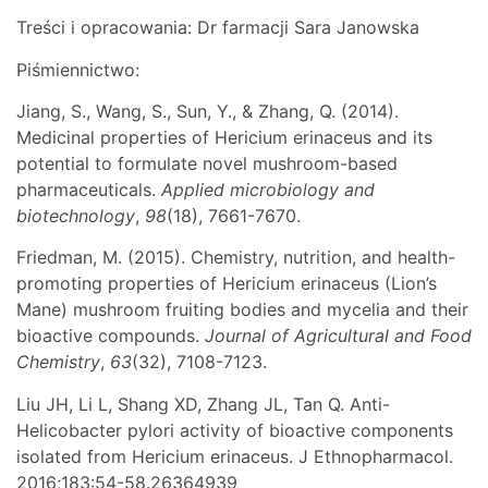
Treści i opracowania: Dr farmacji Sara Janowska
Piśmiennictwo:
Jiang, S., Wang, S., Sun, Y., & Zhang, Q. (2014).
Medicinal properties of Hericium erinaceus and its
potential to formulate novel mushroom-based
pharmaceuticals.
Applied microbiology and
biotechnology
,
98
(18), 7661-7670.
Friedman, M. (2015). Chemistry, nutrition, and health-
promoting properties of Hericium erinaceus (Lion’s
Mane) mushroom fruiting bodies and mycelia and their
bioactive compounds.
Journal of Agricultural and Food
Chemistry
,
63
(32), 7108-7123.
Liu JH, Li L, Shang XD, Zhang JL, Tan Q. Anti-
Helicobacter pylori activity of bioactive components
isolated from Hericium erinaceus. J Ethnopharmacol.
2016;183:54-58.26364939