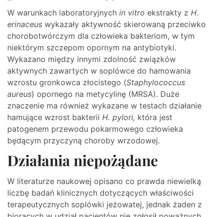
W warunkach laboratoryjnych
in vitro
ekstrakty z
H.
erinaceus
wykazały aktywność skierowaną przeciwko
chorobotwórczym dla człowieka bakteriom, w tym
niektórym szczepom opornym na antybiotyki.
Wykazano między innymi zdolność związków
aktywnych zawartych w soplówce do hamowania
wzrostu gronkowca złocistego (
Staphylococcus
aureus
) opornego na metycylinę (MRSA). Duże
znaczenie ma również wykazane w testach działanie
hamujące wzrost bakterii
H. pylori,
która jest
patogenem przewodu pokarmowego człowieka
będącym przyczyną choroby wrzodowej.
Działania niepożądane
W literaturze naukowej opisano co prawda niewielką
liczbę badań klinicznych dotyczących właściwości
terapeutycznych soplówki jeżowatej, jednak żaden z
biorących w udział pacjentów nie zgłosił poważnych