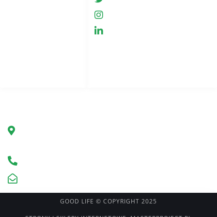
Sklep
GreenHemp
Współpraca
GreenHemp
Polityka prywatności
Kontakt
Indeks stron
Firma
Green Hemp Poland
Ul. Marszałkowska 78/80
00-517 Warszawa, Polska
Infolinia +48 602 650 273
kontakt@greenhemp.pl
GOOD LIFE © COPYRIGHT 2025