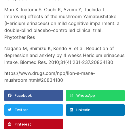
Mori K, Inatomi S, Ouchi K, Azumi Y, Tuchida T.
Improving effects of the mushroom Yamabushitake
(Hericium erinaceus) on mild cognitive impairment: a
double-blind placebo-controlled clinical trial.
Phytother Res
Nagano M, Shimizu K, Kondo R, et al. Reduction of
depression and anxiety by 4 weeks Hericium erinaceus
intake. Biomed Res. 2010;31(4):231-237.20834180
https://www.drugs.com/npp/lion-s-mane-
mushroom.html#20834180
Facebook
WhatsApp
Twitter
LinkedIn
Pinterest