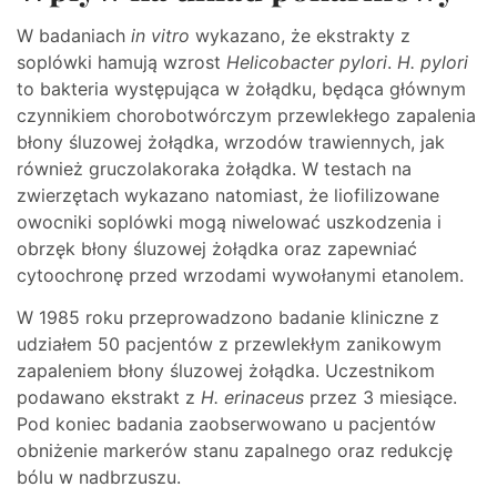
W badaniach
in vitro
wykazano, że ekstrakty z
soplówki hamują wzrost
Helicobacter pylori
.
H. pylori
to bakteria występująca w żołądku, będąca głównym
czynnikiem chorobotwórczym przewlekłego zapalenia
błony śluzowej żołądka, wrzodów trawiennych, jak
również gruczolakoraka żołądka. W testach na
zwierzętach wykazano natomiast, że liofilizowane
owocniki soplówki mogą niwelować uszkodzenia i
obrzęk błony śluzowej żołądka oraz zapewniać
cytoochronę przed wrzodami wywołanymi etanolem.
W 1985 roku przeprowadzono badanie kliniczne z
udziałem 50 pacjentów z przewlekłym zanikowym
zapaleniem błony śluzowej żołądka. Uczestnikom
podawano ekstrakt z
H. erinaceus
przez 3 miesiące.
Pod koniec badania zaobserwowano u pacjentów
obniżenie markerów stanu zapalnego oraz redukcję
bólu w nadbrzuszu.