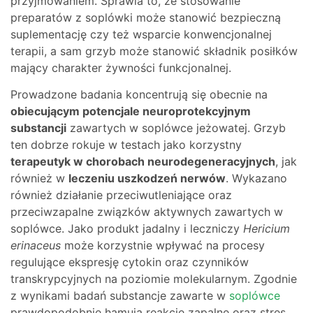
przyjmowaniem. Sprawia to, że stosowanie
preparatów z soplówki może stanowić bezpieczną
suplementację czy też wsparcie konwencjonalnej
terapii, a sam grzyb może stanowić składnik posiłków
mający charakter żywności funkcjonalnej.
Prowadzone badania koncentrują się obecnie na
obiecującym potencjale neuroprotekcyjnym
substancji
zawartych w soplówce jeżowatej. Grzyb
ten dobrze rokuje w testach jako korzystny
terapeutyk w chorobach neurodegeneracyjnych
, jak
również w
leczeniu uszkodzeń nerwów
. Wykazano
również działanie przeciwutleniające oraz
przeciwzapalne związków aktywnych zawartych w
soplówce. Jako produkt jadalny i leczniczy
Hericium
erinaceus
może korzystnie wpływać na procesy
regulujące ekspresję cytokin oraz czynników
transkrypcyjnych na poziomie molekularnym. Zgodnie
z wynikami badań substancje zawarte w
soplówce
prawdopodobnie hamują reakcje zapalne oraz stres