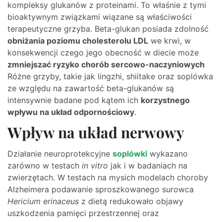
kompleksy glukanów z proteinami. To właśnie z tymi
bioaktywnym związkami wiązane są właściwości
terapeutyczne grzyba. Beta-glukan posiada zdolność
obniżania
poziomu cholesterolu LDL
we krwi, w
konsekwencji czego jego obecność w diecie może
zmniejszać ryzyko chorób sercowo-naczyniowych
Różne grzyby, takie jak lingzhi, shiitake oraz soplówka
ze względu na zawartość beta-glukanów są
intensywnie badane pod kątem ich
korzystnego
wpływu na układ odpornościowy
.
Wpływ na układ nerwowy
Działanie neuroprotekcyjne
soplówki
wykazano
zarówno w testach
in vitro
jak i w badaniach na
zwierzętach. W testach na mysich modelach choroby
Alzheimera podawanie sproszkowanego surowca
Hericium erinaceus
z dietą redukowało objawy
uszkodzenia pamięci przestrzennej oraz