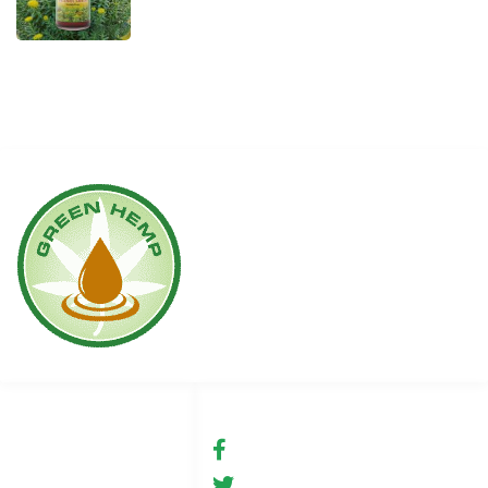
Linki
Social media
Warunki użytkowania
fb.com/GreenHemp
GreenHemp