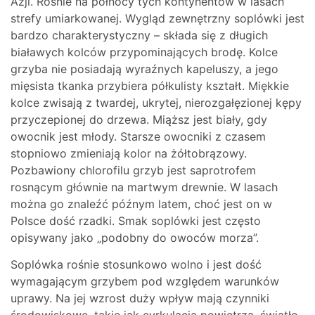
Azji. Rośnie na północy tych kontynentów w lasach
strefy umiarkowanej. Wygląd zewnętrzny soplówki jest
bardzo charakterystyczny – składa się z długich
białawych kolców przypominających brodę. Kolce
grzyba nie posiadają wyraźnych kapeluszy, a jego
mięsista tkanka przybiera półkulisty kształt. Miękkie
kolce zwisają z twardej, ukrytej, nierozgałęzionej kępy
przyczepionej do drzewa. Miąższ jest biały, gdy
owocnik jest młody. Starsze owocniki z czasem
stopniowo zmieniają kolor na żółtobrązowy.
Pozbawiony chlorofilu grzyb jest saprotrofem
rosnącym głównie na martwym drewnie. W lasach
można go znaleźć późnym latem, choć jest on w
Polsce dość rzadki. Smak soplówki jest często
opisywany jako „podobny do owoców morza”.
Soplówka rośnie stosunkowo wolno i jest dość
wymagającym grzybem pod względem warunków
uprawy. Na jej wzrost duży wpływ mają czynniki