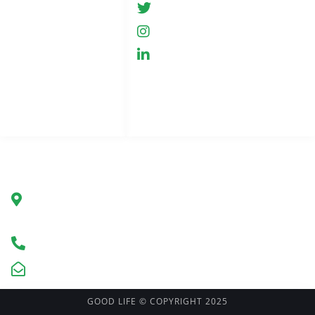
GreenHemp
Sklep
GreenHemp
Współpraca
GreenHemp
Polityka prywatności
Kontakt
Indeks stron
Firma
Green Hemp Poland
Ul. Marszałkowska 78/80
00-517 Warszawa, Polska
Infolinia +48 602 650 273
kontakt@greenhemp.pl
GOOD LIFE © COPYRIGHT 2025