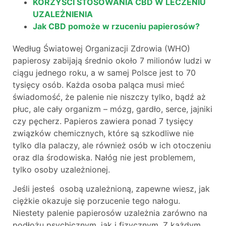
KORZYŚCI STOSOWANIA CBD W LECZENIU
UZALEŻNIENIA
Jak CBD pomoże w rzuceniu papierosów?
Według Światowej Organizacji Zdrowia (WHO)
papierosy zabijają średnio około 7 milionów ludzi w
ciągu jednego roku, a w samej Polsce jest to 70
tysięcy osób. Każda osoba paląca musi mieć
świadomość, że palenie nie niszczy tylko, bądź aż
płuc, ale cały organizm – mózg, gardło, serce, jajniki
czy pęcherz. Papieros zawiera ponad 7 tysięcy
związków chemicznych, które są szkodliwe nie
tylko dla palaczy, ale również osób w ich otoczeniu
oraz dla środowiska. Nałóg nie jest problemem,
tylko osoby uzależnionej.
Jeśli jesteś osobą uzależnioną, zapewne wiesz, jak
ciężkie okazuje się porzucenie tego nałogu.
Niestety palenie papierosów uzależnia zarówno na
podłożu psychicznym, jak i fizycznym. Z każdym