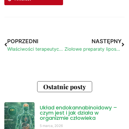
POPRZEDNI
NASTĘPNY
Właściwości terapeutyczne szczeci w medycynie ludowej oraz współczesnej fitoterapii
Ziołowe preparaty liposomalne
Ostatnie posty
Układ endokannabinoidowy –
czym jest i jak działa w
organizmie człowieka
5 marca, 2026