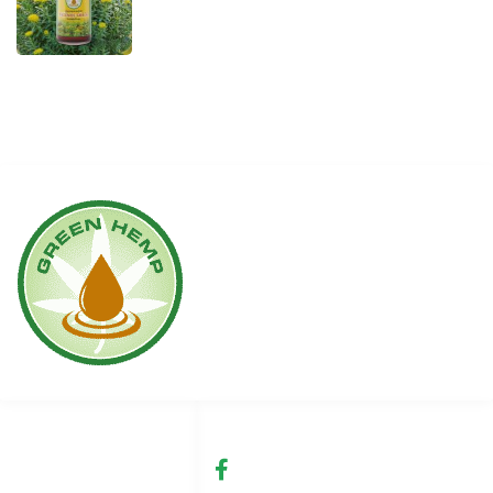
Linki
Social media
Warunki użytkowania
fb.com/GreenHemp