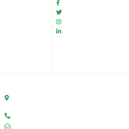
Bedingungen für die
fb.com/GreenHemp
Nutzung
GreenHemp, Neu
Shop
GreenHemp, Neu
Zusammenarbeit
GreenHemp, Neu
Datenschutzbestimmungen
Kontakt
Seitenindex
Unternehmen
Grüner Hanf Polen
Ul. Marszałkowska 78/80
00-517 Warschau, Polen
Hotline +491749075038
kontakt@greenhemp.pl