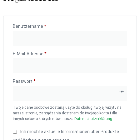
Benutzername
*
E-Mail-Adresse
*
Passwort
*
Twoje dane osobowe zostaną użyte do obsługi twojej wizyty na
naszej stronie, zarządzania dostępem do twojego konta i dla
innych celów o których mówi nasza
Datenschutzerklärung
.
Ich möchte aktuelle Informationen über Produkte