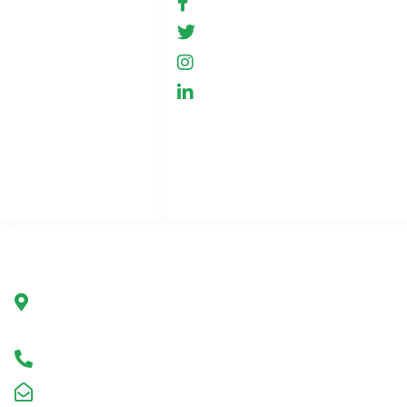
Bedingungen für die
fb.com/GreenHemp
Nutzung
GreenHemp, Neu
Shop
GreenHemp, Neu
Zusammenarbeit
GreenHemp, Neu
Datenschutzbestimmungen
Kontakt
Seitenindex
Unternehmen
Grüner Hanf Polen
Ul. Marszałkowska 78/80
00-517 Warschau, Polen
Hotline +491749075038
kontakt@greenhemp.pl