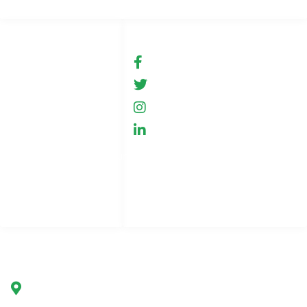
Links
Soziale Medien
Bedingungen für die
fb.com/GreenHemp
Nutzung
GreenHemp, Neu
Shop
GreenHemp, Neu
Zusammenarbeit
GreenHemp, Neu
Datenschutzbestimmungen
Kontakt
Seitenindex
Unternehmen
Grüner Hanf Polen
Ul. Marszałkowska 78/80
00-517 Warschau, Polen