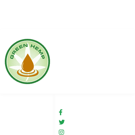
Links
Soziale Medien
Bedingungen für die
fb.com/GreenHemp
Nutzung
GreenHemp, Neu
Shop
GreenHemp, Neu