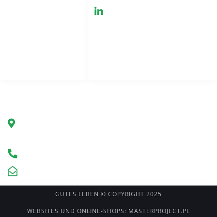
Zusammenarbeit
GreenHemp, Neu
Datenschutzbestimmungen
Kontakt
Seitenindex
Unternehmen
Grüner Hanf Polen
Ul. Marszałkowska 78/80
00-517 Warschau, Polen
Hotline +491749075038
kontakt@greenhemp.pl
GUTES LEBEN © COPYRIGHT 2025
WEBSITES UND ONLINE-SHOPS: MASTERPROJECT.PL