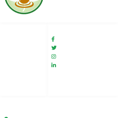
Linki
Social media
Warunki użytkowania
fb.com/GreenHemp
GreenHemp
Sklep
GreenHemp
Współpraca
GreenHemp
Polityka prywatności
Kontakt
Indeks stron
Firma
Green Hemp Poland