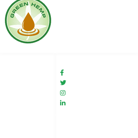
Links
Soziale Medien
Bedingungen für die
fb.com/GreenHemp
Nutzung
GreenHemp, Neu
Shop
GreenHemp, Neu
Zusammenarbeit
GreenHemp, Neu
Datenschutzbestimmungen
Kontakt
Seitenindex