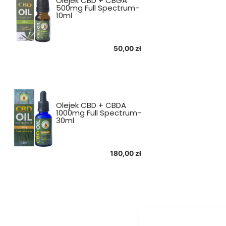
Olejek CBD + CBGA
500mg Full Spectrum-
10ml
50,00
zł
Olejek CBD + CBDA
1000mg Full Spectrum-
30ml
180,00
zł
Firma
Social media