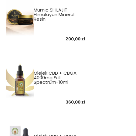
Mumio SHILAJIT
Himalayan Mineral
Resin
200,00
zł
Olejek CBD + CBGA
4000mg Full
Spectrum-10ml
360,00
zł