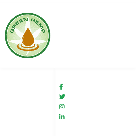
Linki
Social media
Warunki użytkowania
fb.com/GreenHemp
GreenHemp
Sklep
GreenHemp
Współpraca
GreenHemp
Polityka prywatności
Kontakt