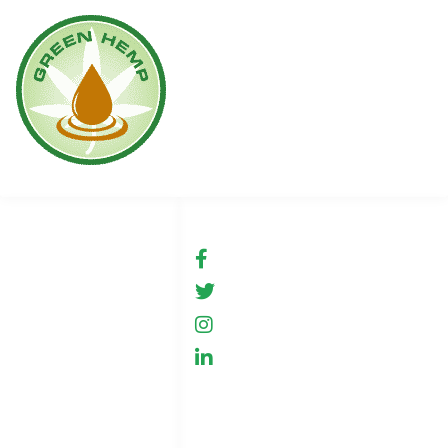
Linki
Social media
Warunki użytkowania
fb.com/GreenHemp
GreenHemp
Sklep
GreenHemp
Współpraca
GreenHemp
Polityka prywatności
Kontakt
Indeks stron