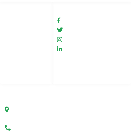
Linki
Social media
Warunki użytkowania
fb.com/GreenHemp
GreenHemp
Sklep
GreenHemp
Współpraca
GreenHemp
Polityka prywatności
Kontakt
Indeks stron
Firma
Green Hemp Poland
Ul. Marszałkowska 78/80
00-517 Warszawa, Polska
Infolinia +48 602 650 273