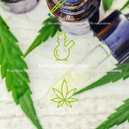
Susz
Produkujemy susz dla wielu zastosowań - 100% naturalnie.​
Badany laboratoryjnie
Współpracujemy z jednostką naukowo-badawczą
Politechniki Łódzkiej
.
Współpraca
Dzięki niej możemy osiągnąć więcej.