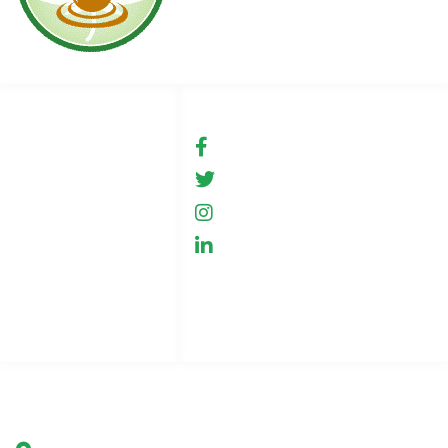
Linki
Social media
Warunki użytkowania
fb.com/GreenHemp
GreenHemp
Sklep
GreenHemp
Współpraca
GreenHemp
Polityka prywatności
Kontakt
Indeks stron
Firma
Green Hemp Poland