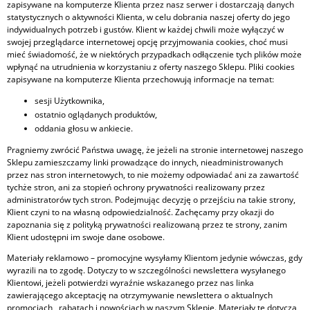
zapisywane na komputerze Klienta przez nasz serwer i dostarczają danych
statystycznych o aktywności Klienta, w celu dobrania naszej oferty do jego
indywidualnych potrzeb i gustów. Klient w każdej chwili może wyłączyć w
swojej przeglądarce internetowej opcję przyjmowania cookies, choć musi
mieć świadomość, że w niektórych przypadkach odłączenie tych plików może
wpłynąć na utrudnienia w korzystaniu z oferty naszego Sklepu. Pliki cookies
zapisywane na komputerze Klienta przechowują informacje na temat:
sesji Użytkownika,
ostatnio oglądanych produktów,
oddania głosu w ankiecie.
Pragniemy zwrócić Państwa uwagę, że jeżeli na stronie internetowej naszego
Sklepu zamieszczamy linki prowadzące do innych, nieadministrowanych
przez nas stron internetowych, to nie możemy odpowiadać ani za zawartość
tychże stron, ani za stopień ochrony prywatności realizowany przez
administratorów tych stron. Podejmując decyzję o przejściu na takie strony,
Klient czyni to na własną odpowiedzialność. Zachęcamy przy okazji do
zapoznania się z polityką prywatności realizowaną przez te strony, zanim
Klient udostępni im swoje dane osobowe.
Materiały reklamowo – promocyjne wysyłamy Klientom jedynie wówczas, gdy
wyrazili na to zgodę. Dotyczy to w szczególności newslettera wysyłanego
Klientowi, jeżeli potwierdzi wyraźnie wskazanego przez nas linka
zawierającego akceptację na otrzymywanie newslettera o aktualnych
promocjach, rabatach i nowościach w naszym Sklepie. Materiały te dotyczą