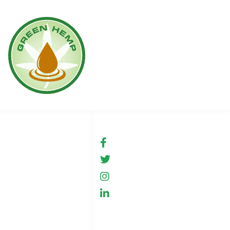
Linki
Social media
Warunki użytkowania
fb.com/GreenHemp
GreenHemp
Sklep
GreenHemp
Współpraca
GreenHemp
Polityka prywatności
Kontakt